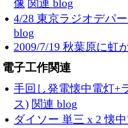
像
関連 blog
4/28 東京ラジオデ
blog
2009/7/19 秋葉原に
電子工作関連
手回し発電懐中電灯+ラジオ
ス)
関連 blog
ダイソー 単三 x 2 懐中