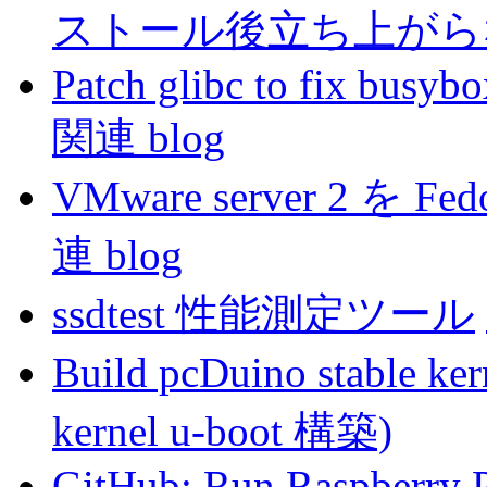
ストール後立ち上がら
Patch glibc to fix busybo
関連 blog
VMware server 2 を
連 blog
ssdtest 性能測定ツール
Build pcDuino stable k
kernel u-boot 構築)
GitHub: Run Raspberry