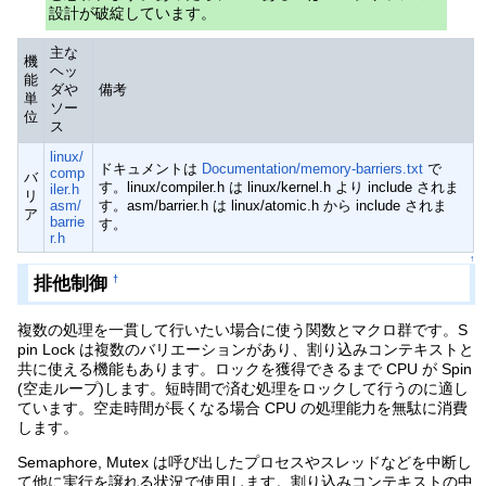
設計が破綻しています。
主な
機
ヘッ
能
ダや
備考
単
ソー
位
ス
linux/
ドキュメントは
Documentation/memory-barriers.txt
で
comp
バ
す。linux/compiler.h は linux/kernel.h より include されま
iler.h
リ
asm/
す。asm/barrier.h は linux/atomic.h から include されま
ア
barrie
す。
r.h
↑
排他制御
†
複数の処理を一貫して行いたい場合に使う関数とマクロ群です。S
pin Lock は複数のバリエーションがあり、割り込みコンテキストと
共に使える機能もあります。ロックを獲得できるまで CPU が Spin
(空走ループ)します。短時間で済む処理をロックして行うのに適し
ています。空走時間が長くなる場合 CPU の処理能力を無駄に消費
します。
Semaphore, Mutex は呼び出したプロセスやスレッドなどを中断し
て他に実行を譲れる状況で使用します。割り込みコンテキストの中