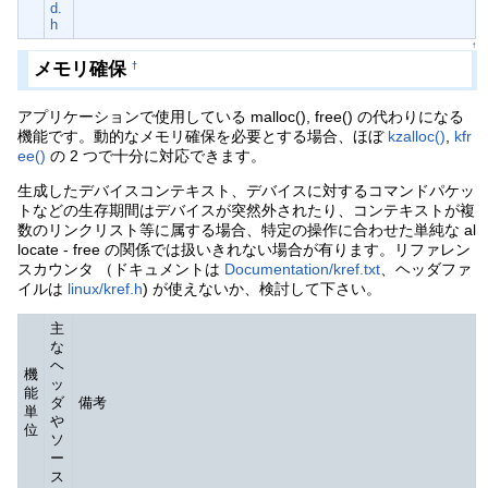
d.
h
↑
メモリ確保
†
アプリケーションで使用している malloc(), free() の代わりになる
機能です。動的なメモリ確保を必要とする場合、ほぼ
kzalloc()
,
kfr
ee()
の 2 つで十分に対応できます。
生成したデバイスコンテキスト、デバイスに対するコマンドパケッ
トなどの生存期間はデバイスが突然外されたり、コンテキストが複
数のリンクリスト等に属する場合、特定の操作に合わせた単純な al
locate - free の関係では扱いきれない場合が有ります。リファレン
スカウンタ （ドキュメントは
Documentation/kref.txt
、ヘッダファ
イルは
linux/kref.h
) が使えないか、検討して下さい。
主
な
ヘ
機
ッ
能
ダ
備考
単
や
位
ソ
ー
ス