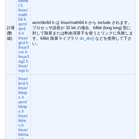
kerne
l.h
linux/
math
64.h
asm/div64.h は linux/math64.h から include されます。
asm/
計算
プロセッサ語長が 32 bit の場合、64bit (long long) 型に
div6
(数
対して除算または剰余演算子を使うとリンクに失敗しま
4.h
linux/
値)
す。64bit 除算ライブラリ
do_div()
などを使用して下さ
gcd.h
い。
linux/l
cm.h
linux/l
og2.h
linux/
mpi.h
linux/
bcd.h
linux/
bitop
s.h
asm/
bitop
s.h
linux/
bitre
v.h
linux/
bitma