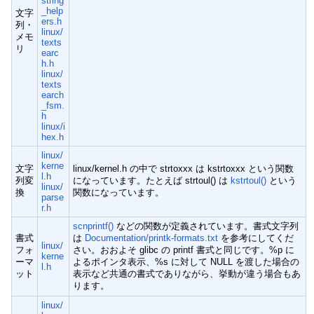
string
_help
文字
ers.h
列・
linux/
メモ
texts
リ
earc
h.h
linux/
texts
earch
_fsm.
h
linux/i
hex.h
linux/
kerne
文字
linux/kernel.h の中で strtoxxx は kstrtoxxx という関数
l.h
列変
になっています。たとえば strtoul() は
kstrtoul()
という
linux/
換
関数になっています。
parse
r.h
scnprintf()
などの関数が定義されています。書式文字列
書式
は
Documentation/printk-formats.txt
を参考にしてくだ
linux/
フォ
さい。おおよそ glibc の printf 書式と同じです。%p に
kerne
ーマ
よるポインタ表示、%s に対して NULL を渡した場合の
l.h
ット
表示など共通の書式でありながら、挙動が違う場合もあ
ります。
linux/