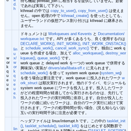
待ち機能 pthread_join に相当するを提供していません。必要
d.
であれば実装して下さい。
h
kthread の中では
copy_to_user()
,
copy_from_user()
は使えま
せん。open 処理の中で
kthread_create()
を使ったとしても、
ユーザーランドの仮想アレス割り付けは kthread に継承され
ません。
ドキュメントは
Workqueues and Kevents
と
Documentation/
workqueue.txt
です。API が多くあるうち、良く使用するのは
DECLARE_WORK()
,
INIT_WORK()
,
INIT_WORK_ONSTACK()
と
schedule_work()
,
cancel_work_sync()
です。独自に work q
lin
ueue を作成する場合、加えて
alloc_workqueue()
,
destroy_wor
u
w
x/
kqueue()
,
queue_work()
です。
or
w
work queue と delayed work を一つの work queue で併用する
k
or
興味深い実装が
drivers/ata/libata-sff.c
に見られます。
q
k
schedule_work()
を使って system work queue (
system_wq
)
u
q
を使う場合は要注意です。work queue に投入されたワーク
w
e
u
ork_struct
は順次実行されます。他のドライバ、モジュールも
u
e
system work queue にワークを投入します。投入したワーク
e
u
がどの程度時間が経過してから実行されるのかは、先行して
e.
h
投入されたワークの実行時間に依存します。自分が投入した
ワークの後に続いたワークは、自分のワーク実行に続けて実
行されます。ワークの処理時間が長い場合、(見も知らない)お
互いの実行時間干渉に注意が必要です。
ヘッダファイルは linux/interrupt.h です。この中の
tasklet_init
()
,
tasklet_schedule()
,
tasklet_kill()
をはじめとする関数群で
lin
す。tasklet で実行される関数は softirq (
TASKLET_SOFTIRQ
)