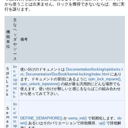
から使うことは出来ません。ロックを獲得できないならば、他に実
行を譲ります。
主
な
ヘ
機
ッ
能
ダ
備考
単
や
位
ソ
ー
ス
lin
S
使い分けのドキュメントは
Documentation/locking/spinlocks.t
u
pi
xt
,
Documentation/DocBook/kernel-locking/index.html
にあり
x/
n
ます。ドキュメントの冒頭にあるように
spin_lock_irqsave()
,
sp
L
inl
spin_unlock_irqrestore()
の組が最も汎用的にどんな場所でも
o
oc
使えます。使い分けが難しいと感じるならばこの組み合わせ
c
k.
から使ってみて下さい。
k
h
lin
S
u
e
x/
m
se
DEFINE_SEMAPHORE()
か
sema_init()
で初期化します。
do
a
m
wn()
あるいはそのバリエーションで排他獲得、
up()
で排他解
p
ap
放します。