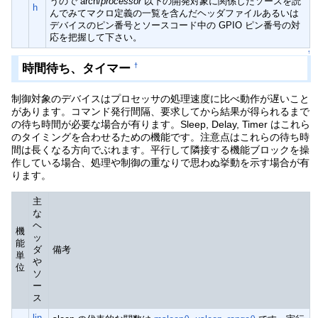
うので arch/
processor
以下の開発対象に関係したソースを読
h
んでみてマクロ定義の一覧を含んだヘッダファイルあるいは
デバイスのピン番号とソースコード中の GPIO ピン番号の対
応を把握して下さい。
↑
時間待ち、タイマー
†
制御対象のデバイスはプロセッサの処理速度に比べ動作が遅いこと
があります。コマンド発行間隔、要求してから結果が得られるまで
の待ち時間が必要な場合が有ります。Sleep, Delay, Timer はこれら
のタイミングを合わせるための機能です。注意点はこれらの待ち時
間は長くなる方向でぶれます。平行して隣接する機能ブロックを操
作している場合、処理や制御の重なりで思わぬ挙動を示す場合が有
ります。
主
な
ヘ
機
ッ
能
ダ
備考
単
や
位
ソ
ー
ス
lin