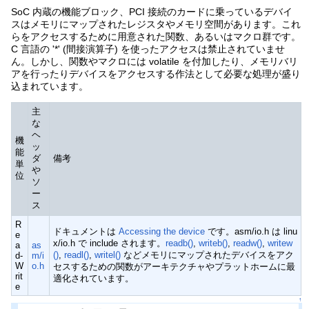
SoC 内蔵の機能ブロック、PCI 接続のカードに乗っているデバイ
スはメモリにマップされたレジスタやメモリ空間があります。これ
らをアクセスするために用意された関数、あるいはマクロ群です。
C 言語の '*' (間接演算子) を使ったアクセスは禁止されていませ
ん。しかし、関数やマクロには volatile を付加したり、メモリバリ
アを行ったりデバイスをアクセスする作法として必要な処理が盛り
込まれています。
主
な
ヘ
機
ッ
能
ダ
備考
単
や
位
ソ
ー
ス
R
ドキュメントは
Accessing the device
です。asm/io.h は linu
e
x/io.h で include されます。
readb()
,
writeb()
,
readw()
,
writew
a
as
()
,
readl()
,
writel()
などメモリにマップされたデバイスをアク
d-
m/i
W
o.h
セスするための関数がアーキテクチャやプラットホームに最
rit
適化されています。
e
↑