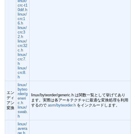
linux/
crc-t1
0dif.h
linux/
crc1
6.h
linux/
crc3
2.h
linux/
crc32
c.h
linux/
crc7.
h
linux/
crc8.
h
linux/
byteo
エン
rder/g
linux/byteorder/generic.h は関数一覧として挙げてあり
ディ
eneri
ます。実際は各アーキテクチャに最適な変換処理を利用
アン
c.h
するので
asm/byteorder.h
をインクルードします。
linux/
変換
swab.
h
linux/
avera
ge.h