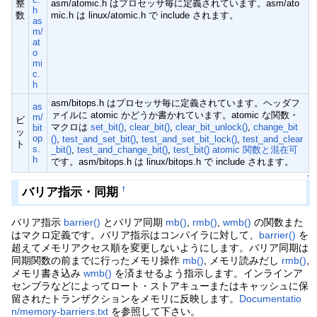
整
asm/atomic.h はプロセッサ毎に定義されています。asm/ato
h
数
mic.h は linux/atomic.h で include されます。
as
m/
at
o
mi
c.
h
asm/bitops.h はプロセッサ毎に定義されています。ヘッダフ
as
ァイルに atomic かどうか書かれています。atomic な関数・
m/
ビ
マクロは
set_bit()
,
clear_bit()
,
clear_bit_unlock()
,
change_bit
bit
ッ
op
()
,
test_and_set_bit()
,
test_and_set_bit_lock()
,
test_and_clear
ト
s.
_bit()
,
test_and_change_bit()
,
test_bit() atomic 関数と混在可
h
です。asm/bitops.h は linux/bitops.h で include されます。
↑
バリア指示・同期
†
バリア指示
barrier()
とバリア同期
mb()
,
rmb()
,
wmb()
の関数また
はマクロ定義です。バリア指示はコンパイラに対して、
barrier()
を
超えてメモリアクセス順を変更しないようにします。バリア同期は
同期関数の前までに行ったメモリ操作
mb()
, メモリ読みだし
rmb()
,
メモリ書き込み
wmb()
を済ませるよう指示します。インラインア
センブラなどによってロート・ストアキューまたはキャッシュに保
留されたトランザクションをメモリに反映します。
Documentatio
n/memory-barriers.txt
を参照して下さい。