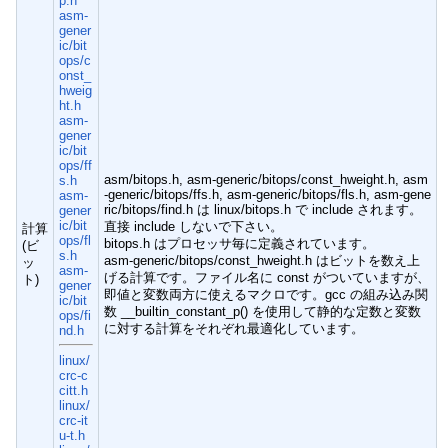
p.h
asm-
gener
ic/bit
ops/c
onst_
hweig
ht.h
asm-
gener
ic/bit
ops/ff
asm/bitops.h, asm-generic/bitops/const_hweight.h, asm
s.h
-generic/bitops/ffs.h, asm-generic/bitops/fls.h, asm-gene
asm-
ric/bitops/find.h は linux/bitops.h で include されます。
gener
ic/bit
直接 include しないで下さい。
計算
ops/fl
bitops.h はプロセッサ毎に定義されています。
(ビ
s.h
asm-generic/bitops/const_hweight.h はビットを数え上
ッ
asm-
げる計算です。ファイル名に const がついていますが、
ト)
gener
即値と変数両方に使えるマクロです。gcc の組み込み関
ic/bit
数 __builtin_constant_p() を使用して静的な定数と変数
ops/fi
に対する計算をそれぞれ最適化しています。
nd.h
linux/
crc-c
citt.h
linux/
crc-it
u-t.h