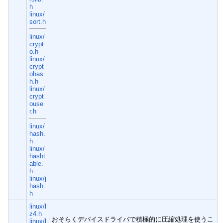
h
linux/
sort.h
linux/
crypt
o.h
linux/
crypt
ohas
h.h
linux/
crypt
ouse
r.h
linux/
hash.
h
linux/
hasht
able.
h
linux/j
hash.
h
linux/l
z4.h
おそらくデバイスドライバで積極的に圧縮処理を使うこ
linux/l