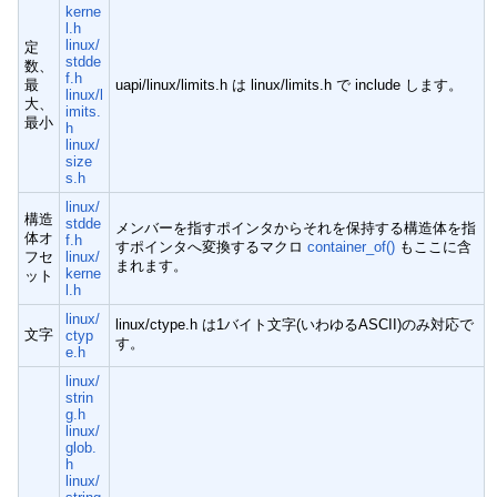
kerne
l.h
linux/
定
stdde
数、
f.h
最
uapi/linux/limits.h は linux/limits.h で include します。
linux/l
大、
imits.
最小
h
linux/
size
s.h
linux/
構造
stdde
メンバーを指すポインタからそれを保持する構造体を指
体オ
f.h
すポインタへ変換するマクロ
container_of()
もここに含
フセ
linux/
まれます。
kerne
ット
l.h
linux/
linux/ctype.h は1バイト文字(いわゆるASCII)のみ対応で
文字
ctyp
す。
e.h
linux/
strin
g.h
linux/
glob.
h
linux/