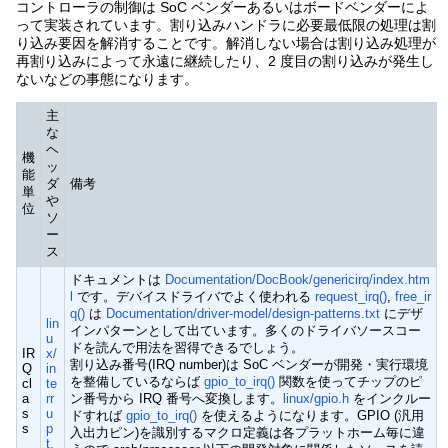
コントローラの制御は SoC ベンダーあるいはボードベンダーによ
って実装されています。割り込みハンドラに必要最低限の処理は割
り込み要因を解消することです。解消しない場合は割り込み処理が
再割り込みによって永遠に継続したり、2 度目の割り込みが発生し
ないなどの事態になります。
主
な
ヘ
機
ッ
能
ダ
備考
単
や
位
ソ
ー
ス
ドキュメントは
Documentation/DocBook/genericirq/index.htm
l
です。デバイスドライバでよく使われる
request_irq()
,
free_ir
q()
は
Documentation/driver-model/design-patterns.txt
にデザ
lin
インパターンとして出ています。多くのドライバソースコー
u
ドを読んで用法を習得できるでしょう。
IR
x/
割り込み番号(IRQ number)は SoC ベンダーが開発・実行環境
Q
in
を整備しているならば
gpio_to_irq()
関数を使ってチップのピ
cl
te
a
rr
ン番号から IRQ 番号へ変換します。
linux/gpio.h
をインクルー
s
u
ドすれば
gpio_to_irq()
を使えるようになります。GPIO (汎用
s
p
入出力ピン)を識別するマクロ定義は各プラットホーム毎に違
t.