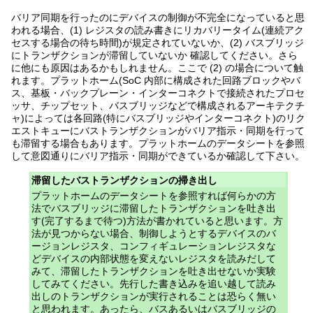
バリア同期を行ったのにデバイスの制御が不完全になっていると思
われる場合、(1) レジスタの読み書きにリカバリータイム(連続アク
セスする場合の待ち時間)が規定されていないか、(2) バスブリッジ
にトランザクションが滞留していないか 確認してください。さら
に他にも原因はあるかもしれません。ここで (2) の場合について触
れます。プラットホーム(SoC 内部に構成された回路ブロックやバ
ス、基板・バックプレーン・インターコネクトで接続されたプロセ
ッサ、チップセット、バスブリッジなどで構成されるアーキテクチ
ャ)によっては各回路(特にバスブリッジやインターコネクト)のリク
エストキューにバストランザクションがバリア指示・同期を行って
も滞留する場合もあります。プラットホームのデータシートを参照
して意図通りにバリア指示・同期ができているか確認して下さい。
滞留したバストランザクションの掃き出し
プラットホームのデータシートを参照すれば何らかの方
法でバスブリッジに滞留したトランザクションを吐き出
す(完了するまで待つ)方法が書かれていると思います。方
法が見つからない場合、制御しようとするデバイスのバ
ージョンレジスタ、コンフィギュレーションレジスタな
どデバイスの内部状態を変えないレジスタを読みだして
みて、滞留したトランザクションを吐き出せないか実験
してみてください。先行した書き込みを追い越して読み
出しのトランザクションが実行されることは恐らく無い
と思われます。あったら、バスあるいはバスブリッジの