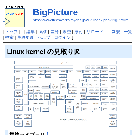
BigPicture
https://www.ftechworks.mydns.jp/wiki/index.php?BigPicture
[
トップ
] [
編集
|
凍結
|
差分
|
履歴
|
添付
|
リロード
] [
新規
|
一覧
|
検索
|
最終更新
|
ヘルプ
|
ログイン
]
Linux kernel の見取り図
†
↑
標準ライブラリ
†