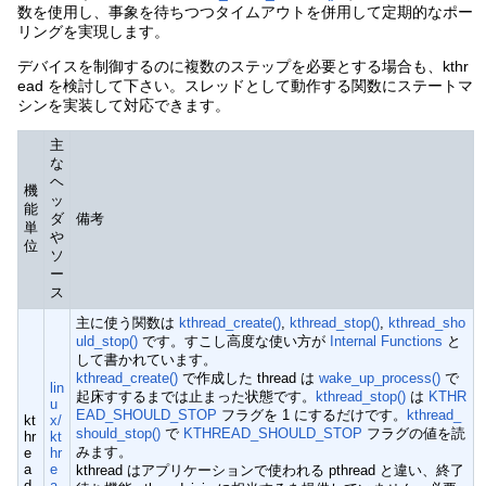
数を使用し、事象を待ちつつタイムアウトを併用して定期的なポー
リングを実現します。
デバイスを制御するのに複数のステップを必要とする場合も、kthr
ead を検討して下さい。スレッドとして動作する関数にステートマ
シンを実装して対応できます。
主
な
ヘ
機
ッ
能
ダ
備考
単
や
位
ソ
ー
ス
主に使う関数は
kthread_create()
,
kthread_stop()
,
kthread_sho
uld_stop()
です。すこし高度な使い方が
Internal Functions
と
して書かれています。
kthread_create()
で作成した thread は
wake_up_process()
で
lin
起床すするまでは止まった状態です。
kthread_stop()
は
KTHR
u
EAD_SHOULD_STOP
フラグを 1 にするだけです。
kthread_
kt
x/
should_stop()
で
KTHREAD_SHOULD_STOP
フラグの値を読
hr
kt
みます。
e
hr
a
e
kthread はアプリケーションで使われる pthread と違い、終了
d
a