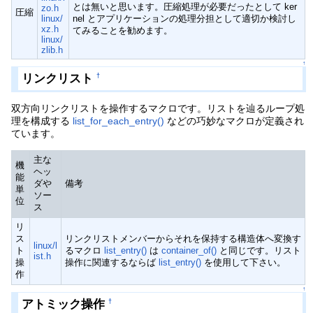
とは無いと思います。圧縮処理が必要だったとして ker
zo.h
圧縮
linux/
nel とアプリケーションの処理分担として適切か検討し
xz.h
てみることを勧めます。
linux/
zlib.h
↑
リンクリスト
†
双方向リンクリストを操作するマクロです。リストを辿るループ処
理を構成する
list_for_each_entry()
などの巧妙なマクロが定義され
ています。
主な
機
ヘッ
能
ダや
備考
単
ソー
位
ス
リ
ス
リンクリストメンバーからそれを保持する構造体へ変換す
linux/l
ト
るマクロ
list_entry()
は
container_of()
と同じです。リスト
ist.h
操
操作に関連するならば
list_entry()
を使用して下さい。
作
↑
アトミック操作
†