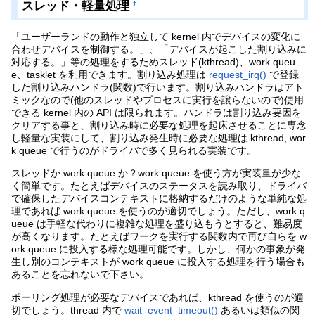
スレッド・軽量処理
†
「ユーザーランドの動作と独立して kernel 内でデバイスの変化に
合わせデバイスを制御する。」、「デバイスが起こした割り込みに
対応する。」等の処理をするためスレッド(kthread)、work queu
e、tasklet を利用できます。割り込み処理は
request_irq()
で登録
した割り込みハンドラ(関数)で行います。割り込みハンドラはアト
ミックなので(他のスレッドやプロセスに実行を譲らないので)使用
できる kernel 内の API は限られます。ハンドラは割り込み要因を
クリアする事と、割り込み時に必要な処理を起床させることに専念
し軽量な実装にして、割り込み発生時に必要な処理は kthread, wor
k queue で行うのがドライバで多く見られる実装です。
スレッドか work queue か？work queue を使う方が実装量が少な
く簡単です。たとえばデバイスのステータスを読み取り、ドライバ
で確保したデバイスコンテキストに格納するだけのような単純な処
理であれば work queue を使うのが適切でしょう。ただし、work q
ueue は手軽な代わりに複雑な処理を盛り込もうとすると、難易度
が高くなります。たとえばワークを実行する関数内で再び自らを w
ork queue に投入する様な処理可能です。しかし、何かの事象が発
生し別のコンテキストが work queue に投入する処理を行う場合も
あることを忘れないで下さい。
ポーリング処理が必要なデバイスであれば、kthread を使うのが適
切でしょう。thread 内で
wait_event_timeout()
あるいは類似の関