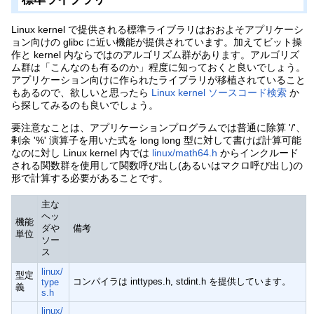
Linux kernel で提供される標準ライブラリはおおよそアプリケーシ
ョン向けの glibc に近い機能が提供されています。加えてビット操
作と kernel 内ならではのアルゴリズム群があります。アルゴリズ
ム群は「こんなのも有るのか」程度に知っておくと良いでしょう。
アプリケーション向けに作られたライブラリが移植されていること
もあるので、欲しいと思ったら
Linux kernel ソースコード検索
か
ら探してみるのも良いでしょう。
要注意なことは、アプリケーションプログラムでは普通に除算 '/'、
剰余 '%' 演算子を用いた式を long long 型に対して書けば計算可能
なのに対し Linux kernel 内では
linux/math64.h
からインクルード
される関数群を使用して関数呼び出し(あるいはマクロ呼び出し)の
形で計算する必要があることです。
主な
ヘッ
機能
ダや
備考
単位
ソー
ス
linux/
型定
コンパイラは inttypes.h, stdint.h を提供しています。
type
義
s.h
linux/