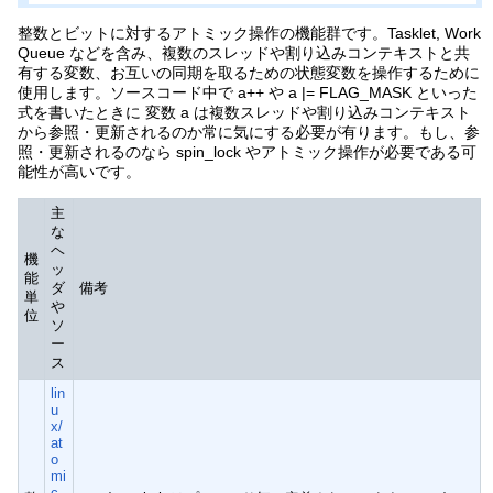
整数とビットに対するアトミック操作の機能群です。Tasklet, Work
Queue などを含み、複数のスレッドや割り込みコンテキストと共
有する変数、お互いの同期を取るための状態変数を操作するために
使用します。ソースコード中で a++ や a |= FLAG_MASK といった
式を書いたときに 変数 a は複数スレッドや割り込みコンテキスト
から参照・更新されるのか常に気にする必要が有ります。もし、参
照・更新されるのなら spin_lock やアトミック操作が必要である可
能性が高いです。
主
な
ヘ
機
ッ
能
ダ
備考
単
や
位
ソ
ー
ス
lin
u
x/
at
o
mi
c.