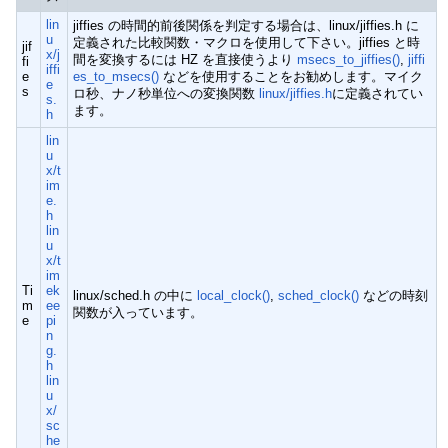
lin
jiffies の時間的前後関係を判定する場合は、linux/jiffies.h に
u
定義された比較関数・マクロを使用して下さい。jiffies と時
jif
x/j
間を変換するには HZ を直接使うより
msecs_to_jiffies()
,
jiffi
fi
iffi
e
es_to_msecs()
などを使用することをお勧めします。マイク
e
s
ロ秒、ナノ秒単位への変換関数
linux/jiffies.h
に定義されてい
s.
ます。
h
lin
u
x/t
im
e.
h
lin
u
x/t
im
Ti
ek
linux/sched.h の中に
local_clock()
,
sched_clock()
などの時刻
m
ee
関数が入っています。
e
pi
n
g.
h
lin
u
x/
sc
he