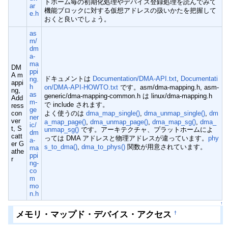
トホーム毎の初期化処理やデバイス登録処理を読んでみて
ar
機能ブロックに対する仮想アドレスの扱いかたを把握して
e.h
おくと良いでしょう。
as
m/
dm
a-
ma
DM
ppi
A m
ドキュメントは
Documentation/DMA-API.txt
,
Documentati
ng.
appi
h
on/DMA-API-HOWTO.txt
です。asm/dma-mapping.h, asm-
ng,
as
generic/dma-mapping-common.h は linux/dma-mapping.h
Add
m-
で include されます。
ress
ge
con
よく使うのは
dma_map_single()
,
dma_unmap_single()
,
dm
ner
ver
a_map_page()
,
dma_unmap_page()
,
dma_map_sg()
,
dma_
ic/
t, S
unmap_sg()
です。アーキテクチャ、プラットホームによ
dm
catt
っては DMA アドレスと物理アドレスが違っています。
phy
a-
er G
s_to_dma()
,
dma_to_phys()
関数が用意されています。
ma
athe
ppi
r
ng-
co
m
mo
n.h
↑
メモリ・マップド・デバイス・アクセス
†