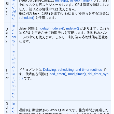
sleep の代表的な関数は
msleep()
,
usleep_range()
です。実行
Sl
u
中のタスクを再スケジュールします。CPU 資源を無駄にしま
e
x/
せん。割り込み処理中では使えません。
e
del
単に別の task に実行を渡す(いわゆる 0 秒待ちをする)場合は
p
ay.
schedule()
を使用します。
h
lin
delay 関数は
ndelay()
,
udelay()
,
mdelay()
があります。これら
D
u
は CPU を空走させて時間待ちを実現します。割り込みハン
el
x/
a
del
ドラの中でも使えます。しかし、割り込み応答性能を悪化さ
y
ay.
せます。
h
lin
u
x/t
im
er.
ドキュメントは
Delaying, scheduling, and timer routines
で
Ti
h
す。代表的な関数は
add_timer()
,
mod_timer()
,
del_timer_syn
m
lin
er
u
c()
です。
x/
hrt
im
er.
h
D
lin
el
u
遅延実行機能付きの Work Queue です。指定時間が経過した
a
x/