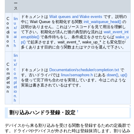
ー
ス
ドキュメントは
Wait queues and Wake events
です。説明の
C
lin
中に Wait Queue を初期化する関数
init_waitqueue_head()
の
o
u
説明がありません。これはソースコードを見て用法を理解し
n
x/
て下さい。初期化が済んだ後の典型的な流れは
wait_event_int
di
w
ti
ai
erruptible()
で条件待ちをし、条件成立をさせたならば
wake_u
o
t.
p()
で起床させます。wait_event_*, wake_up_* とも変化型が
n
h
多くあります目的に合う関数またはマクロを選んで下さい。
lin
u
C
x/
o
c
ドキュメントは
Documentation/scheduler/completion.txt
で
m
o
す。古いドライバでは
linux/semaphore.h
にある
down()
,
up()
pl
m
を使って完了待ち合わせを実現しています。今はこのような
et
pl
実装は書き直されているはずです。
io
et
n
io
n.
h
↑
割り込みハンドラ登録・設定
†
デバイスから来る割り込みを受ける関数を登録するための定義群で
す。ドライバやデバイスが外された時は登録抹消します。割り込み