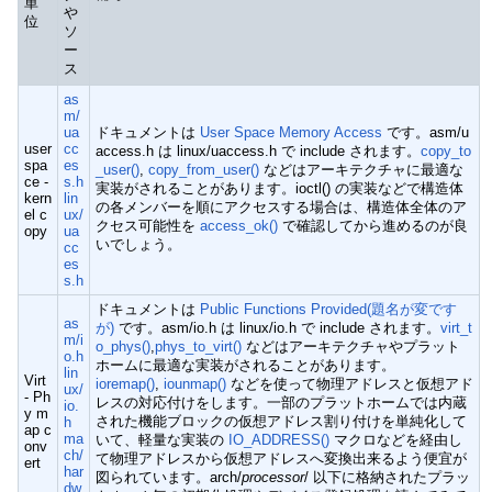
単
や
位
ソ
ー
ス
as
m/
ua
ドキュメントは
User Space Memory Access
です。asm/u
user
cc
access.h は linux/uaccess.h で include されます。
copy_to
spa
es
_user()
,
copy_from_user()
などはアーキテクチャに最適な
ce -
s.h
実装がされることがあります。ioctl() の実装などで構造体
kern
lin
の各メンバーを順にアクセスする場合は、構造体全体のア
el c
ux/
クセス可能性を
access_ok()
で確認してから進めるのが良
opy
ua
いでしょう。
cc
es
s.h
ドキュメントは
Public Functions Provided(題名が変です
as
が)
です。asm/io.h は linux/io.h で include されます。
virt_t
m/i
o_phys()
,
phys_to_virt()
などはアーキテクチャやプラット
o.h
ホームに最適な実装がされることがあります。
lin
Virt
ioremap()
,
iounmap()
などを使って物理アドレスと仮想アド
ux/
- Ph
レスの対応付けをします。一部のプラットホームでは内蔵
io.
y m
された機能ブロックの仮想アドレス割り付けを単純化して
h
ap c
ma
いて、軽量な実装の
IO_ADDRESS()
マクロなどを経由し
onv
ch/
て物理アドレスから仮想アドレスへ変換出来るよう便宜が
ert
har
図られています。arch/
processor
/ 以下に格納されたプラッ
dw