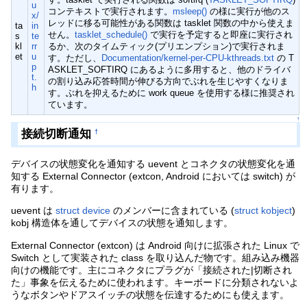
u
コンテキストで実行されます。
msleep()
の様に実行が他のス
x/
レッドに移る可能性がある関数は tasklet 関数の中から使えま
ta
in
せん。
tasklet_schedule()
で実行を予定すると即座に実行され
s
te
kl
rr
るか、次のタイムティック(プリエンプション)で実行されま
et
u
す。ただし、
Documentation/kernel-per-CPU-kthreads.txt
の T
p
ASKLET_SOFTIRQ にあるように多用すると、他のドライバ
t.
の割り込み応答時間が伸びる方向でぶれを生じやすくなりま
h
す。ぶれを抑えるために work queue を使用する様に推奨され
ています。
↑
接続切断通知
†
デバイスの状態変化を通知する uevent とコネクタの状態変化を通
知する External Connector (extcon, Android においては switch) が
有ります。
uevent は
struct device
のメンバーに含まれている (
struct kobject
)
kobj 構造体を通してデバイスの状態を通知します。
External Connector (extcon) は Android 向けに拡張された Linux で
Switch として実装された class を取り込んだ物です。組み込み機器
向けの機能です。主にコネクタにプラグが「接続された|切断され
た」事象を伝えるために使われます。キーボードに分類されないよ
うなボタンやドアスイッチの状態を伝達するためにも使えます。