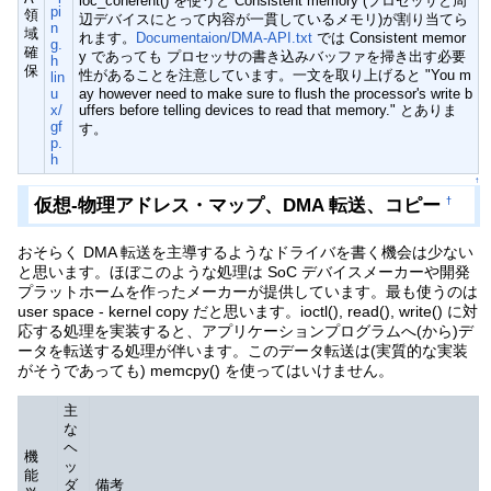
loc_coherent() を使うと Consistent memory (プロセッサと周
pi
領
辺デバイスにとって内容が一貫しているメモリ)が割り当てら
n
域
れます。
Documentaion/DMA-API.txt
では Consistent memor
g.
確
y であっても プロセッサの書き込みバッファを掃き出す必要
h
保
性があることを注意しています。一文を取り上げると "You m
lin
u
ay however need to make sure to flush the processor's write b
x/
uffers before telling devices to read that memory." とありま
gf
す。
p.
h
↑
仮想-物理アドレス・マップ、DMA 転送、コピー
†
おそらく DMA 転送を主導するようなドライバを書く機会は少ない
と思います。ほぼこのような処理は SoC デバイスメーカーや開発
プラットホームを作ったメーカーが提供しています。最も使うのは
user space - kernel copy だと思います。ioctl(), read(), write() に対
応する処理を実装すると、アプリケーションプログラムへ(から)デ
ータを転送する処理が伴います。このデータ転送は(実質的な実装
がそうであっても) memcpy() を使ってはいけません。
主
な
ヘ
機
ッ
能
ダ
備考