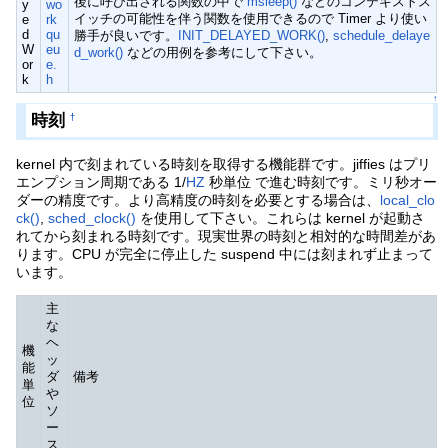
後に呼び出される関数の中で
msleep()
などのコンテキストス
y
wo
イッチの可能性を伴う関数を使用できるので Timer より使い
e
rk
d
qu
勝手が良いです。
INIT_DELAYED_WORK()
,
schedule_delaye
W
eu
d_work()
などの用例を参考にして下さい。
or
e.
k
h
↑
時刻
†
kernel 内で刻まれている時刻を取得する機能群です。jiffies はプリ
エンプション周期である 1/
HZ
秒単位 で進む時刻です。ミリ秒オー
ダーの精度です。より高精度の時刻を必要とする場合は、
local_clo
ck()
,
sched_clock()
を使用して下さい。これらは kernel が起動さ
れてから刻まれる時刻です。現実世界の時刻と相対的な時間差があ
ります。CPU が完全に停止した suspend 中には刻まれず止まって
います。
主
な
ヘ
機
ッ
能
ダ
備考
単
や
位
ソ
ー
ス