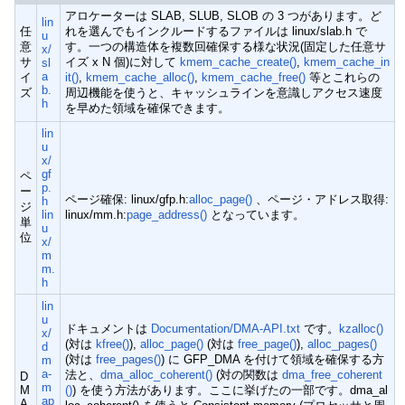
アロケーターは SLAB, SLUB, SLOB の 3 つがあります。ど
lin
任
れを選んでもインクルードするファイルは linux/slab.h で
u
意
す。一つの構造体を複数回確保する様な状況(固定した任意サ
x/
サ
イズ x N 個)に対して
kmem_cache_create()
,
kmem_cache_in
sl
a
イ
it()
,
kmem_cache_alloc()
,
kmem_cache_free()
等とこれらの
b.
ズ
周辺機能を使うと、キャッシュラインを意識しアクセス速度
h
を早めた領域を確保できます。
lin
u
x/
gf
ペ
p.
ー
ページ確保: linux/gfp.h:
alloc_page()
、ページ・アドレス取得:
h
ジ
lin
linux/mm.h:
page_address()
となっています。
単
u
位
x/
m
m.
h
lin
u
ドキュメントは
Documentation/DMA-API.txt
です。
kzalloc()
x/
(対は
kfree()
),
alloc_page()
(対は
free_page()
),
alloc_pages()
d
(対は
free_pages()
) に GFP_DMA を付けて領域を確保する方
m
a-
法と、
dma_alloc_coherent()
(対の関数は
dma_free_coherent
D
m
M
()
) を使う方法があります。ここに挙げたの一部です。dma_al
ap
A