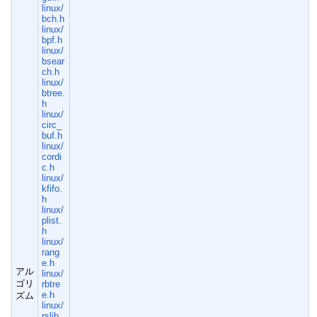
linux/
bch.h
linux/
bpf.h
linux/
bsear
ch.h
linux/
btree.
h
linux/
circ_
buf.h
linux/
cordi
c.h
linux/
kfifo.
h
linux/
plist.
h
linux/
rang
e.h
アル
linux/
ゴリ
rbtre
e.h
ズム
linux/
rslib.