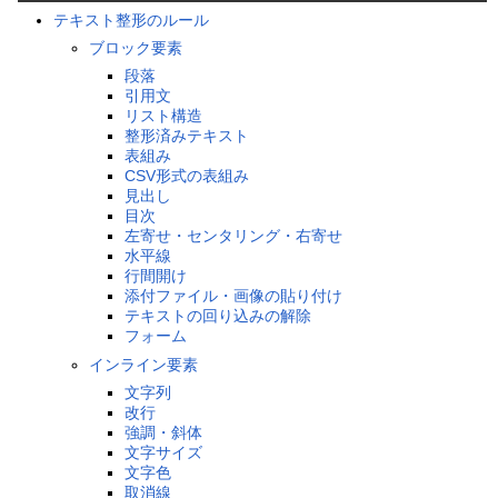
テキスト整形のルール
ブロック要素
段落
引用文
リスト構造
整形済みテキスト
表組み
CSV形式の表組み
見出し
目次
左寄せ・センタリング・右寄せ
水平線
行間開け
添付ファイル・画像の貼り付け
テキストの回り込みの解除
フォーム
インライン要素
文字列
改行
強調・斜体
文字サイズ
文字色
取消線