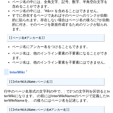
ページ名の中には、全角文字、記号、数字、半角空白文字を
含めることができます。
ページ名の中には、"#&<> を含めることはできません。
すでに存在するページであればそのページへのリンクが自動
的に貼られます。存在しない場合はページ名の後ろに?が自動
的に付き、そのページを新規作成するためのリンクが貼られ
ます。
[[ページ名#アンカー名]]
ページ名にアンカー名をつけることもできます。
ページ名は、他のインライン要素の子要素になることができ
ます。
ページ名は、他のインライン要素を子要素にはできません。
↑
†
InterWiki
[[InterWikiName:ページ名]]
行中のページ名形式の文字列の中で、: で2つの文字列を区切るとIn
terWikiになります。:の前にはInterWikiNameのページで定義したIn
terWikiNameを、: の後ろにはページ名を記述します。
[[InterWikiName:ページ名#アンカー名]]