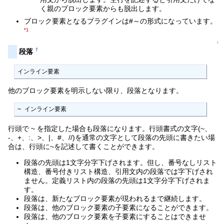
く親のブロック要素からも脱出します。
ブロック要素となるプラグインは#～の形式になっています。
*1
↑
†
段落
インライン要素
他のブロック要素を明示しない限り、段落となります。
~ インライン要素
行頭で ~ を指定した場合も段落になります。行頭書式の文字(~、
-、+、:、>、|、#、//)を通常の文字として段落の先頭に書きたい場
合は、行頭に~を記述して書くことができます。
段落の先頭は1文字分字下げされます。但し、番号なしリスト
構造、番号付きリスト構造、引用文内の段落では字下げされ
ません。定義リスト内の段落の先頭は1文字分字下げされま
す。
段落は、新たなブロック要素が現われるまで継続します。
段落は、他のブロック要素の子要素になることができます。
段落は、他のブロック要素を子要素にすることはできませ