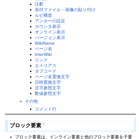
注釈
添付ファイル・画像の貼り付け
ルビ構造
アンカーの設定
カウンタ表示
オンライン表示
バージョン表示
WikiName
ページ名
InterWiki
リンク
エイリアス
タブコード
ページ名置換文字
日時置換文字
文字参照文字
数値参照文字
その他
コメント行
↑
ブロック要素
†
ブロック要素は、インライン要素と他のブロック要素を子要