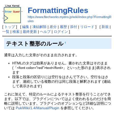
FormattingRules
https://www.ftechworks.mydns.jp/wiki/index.php?FormattingR
ules
[
トップ
] [
編集
|
凍結解除
|
差分
|
履歴
|
添付
|
リロード
] [
新規
|
一覧
|
検索
|
最終更新
|
ヘルプ
|
ログイン
]
テキスト整形のルール
†
通常は入力した文章がそのまま出力されます。
HTMLのタグは効果がありません。書かれた文章はそのまま
(「<font color="red">text</font>」といった形のまま)表示され
ます
段落と段落の区切りには空行をはさんで下さい。空行をはさ
まず、連続している複数の行は同じ段落と解釈されます (連結
して表示されます)
これに加えて、特定のルールによるテキスト整形を行うことができ
ます。以下では、プラグインについてはよく使われるものだけを簡
略に説明しています。プラグインのオプションなど詳細な説明につ
いては
PukiWiki/1.4/Manual/Plugin
を参照してください。