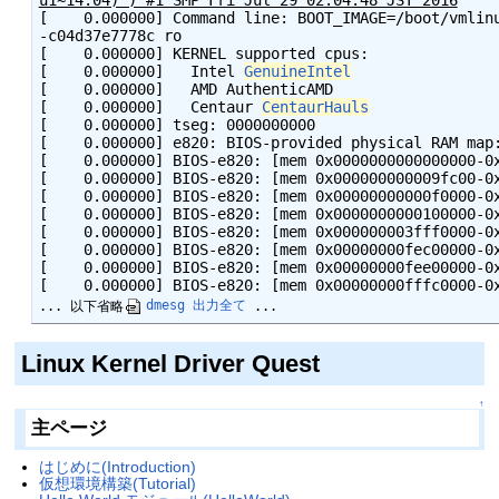
[    0.000000] Command line: BOOT_IMAGE=/boot/vmlin
-c04d37e7778c ro
[    0.000000] KERNEL supported cpus:
[    0.000000]   Intel 
GenuineIntel
[    0.000000]   AMD AuthenticAMD
[    0.000000]   Centaur 
CentaurHauls
[    0.000000] tseg: 0000000000
[    0.000000] e820: BIOS-provided physical RAM map
[    0.000000] BIOS-e820: [mem 0x0000000000000000-0
[    0.000000] BIOS-e820: [mem 0x000000000009fc00-0
[    0.000000] BIOS-e820: [mem 0x00000000000f0000-0
[    0.000000] BIOS-e820: [mem 0x0000000000100000-0
[    0.000000] BIOS-e820: [mem 0x000000003fff0000-0
[    0.000000] BIOS-e820: [mem 0x00000000fec00000-0
[    0.000000] BIOS-e820: [mem 0x00000000fee00000-0
[    0.000000] BIOS-e820: [mem 0x00000000fffc0000-0
... 以下省略
dmesg 出力全て
Linux Kernel Driver Quest
↑
主ページ
はじめに(Introduction)
仮想環境構築(Tutorial)