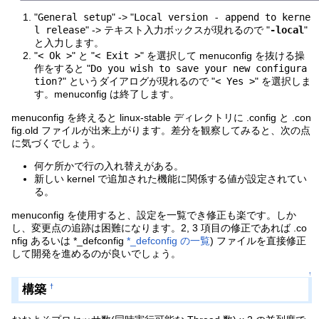
"
General setup
" -> "
Local version - append to kerne
l release
" -> テキスト入力ボックスが現れるので "
-local
"
と入力します。
"
< Ok >
" と "
< Exit >
" を選択して menuconfig を抜ける操
作をすると "
Do you wish to save your new configura
tion?
" というダイアログが現れるので "
< Yes >
" を選択しま
す。menuconfig は終了します。
menuconfig を終えると linux-stable ディレクトリに .config と .con
fig.old ファイルが出来上がります。差分を観察してみると、次の点
に気づくでしょう。
何ケ所かで行の入れ替えがある。
新しい kernel で追加された機能に関係する値が設定されてい
る。
menuconfig を使用すると、設定を一覧でき修正も楽です。しか
し、変更点の追跡は困難になります。2, 3 項目の修正であれば .co
nfig あるいは *_defconfig
*_defconfig の一覧
) ファイルを直接修正
して開発を進めるのが良いでしょう。
↑
構築
†