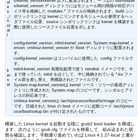
s/
kernel_version
/kernel 以下に配置されます。一つ上の /lib/module
ul
s/
kernel_version
ディレクトリにはモジュール間の関係や対応デバ
e
イス等を格納した modules.* ファイルが格納されます。build シン
s
_i
ボリックリンクは kernel にリンクするモジュールが参照するヘッ
n
ダファイル位置、source シンボリックリンクは kernel を構築する
st
際に使用したソースファイル位置を示します。
al
l
config-
kernel_version
, initrd-
kernel_version
, System.map-
kernel_v
ersion
, vmlinuz-
kernel_version
が /boot ディレクトリに配置されま
す。
config-
kernel_version
はコンパイルに使用した .config ファイルで
す。
initrd-
kernel_version
初期化処理で使う ramdisk イメージです。今
k
まで使っていた initrd をほぐして、中に格納されている *.ko ファ
er
イル群を差し替え、再構築されたファイルです。
n
el
System.map-
kernel_version
は kernel ソース・ツリーの基底ディレ
クトリに作成された System.map のコピーです。シンボルとアド
レスの対応表です。
vmlinuz-
kernel_version
は /arch/
processor
/boot/bzImage のコピー
です。圧縮された linux の boot イメージに起動コード /arch/
proce
ssor
/boot/setup.bin が付け足されたものです。
構築した Linux kernel を起動する様に grub2 boot loader を構成し
ます。次のように grub.cfg ファイルを検索して、組み込まれた状
態を確認します。手順通り進めていれば Linux 4.1.27-local と書か