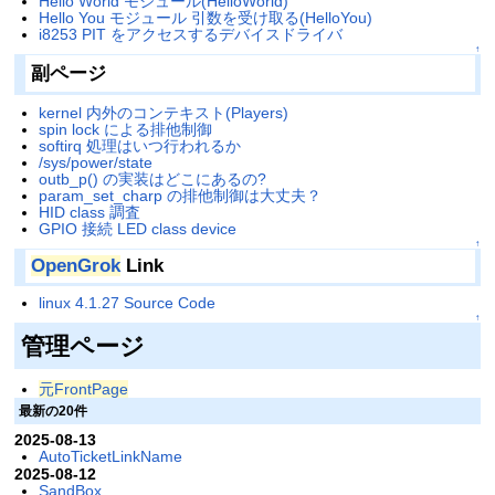
Hello World モジュール(HelloWorld)
Hello You モジュール 引数を受け取る(HelloYou)
i8253 PIT をアクセスするデバイスドライバ
↑
副ページ
kernel 内外のコンテキスト(Players)
spin lock による排他制御
softirq 処理はいつ行われるか
/sys/power/state
outb_p() の実装はどこにあるの?
param_set_charp の排他制御は大丈夫？
HID class 調査
GPIO 接続 LED class device
↑
OpenGrok
Link
linux 4.1.27 Source Code
↑
管理ページ
元FrontPage
最新の20件
2025-08-13
AutoTicketLinkName
2025-08-12
SandBox