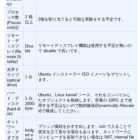
ry)
プロセ
2 個
ッサ数
2個を割り当てると可能な実験をする予定です。
以上
(Proces
sor(s))
リモー
ト・デ
リモートディスプレイ機能は使用する予定が無いの
ィスプ
Disa
ble
で disable で良いです。
レイ(Re
mote Di
splay)
光学ド
Ubuntu インストーラー ISO イメージをマウントし
ライブ
1 台
ます。
(optical
drive)
ハー
Ubuntu、Linux kernel ソース、それをコンパイルし
ド・デ
1 台,
たオブジェクトを格納します。容量の 100% まで使
ィスク
200G
用する予定はないので動的確保(Dynamically Allocate
byte
(hard di
d)で構成してください。
sk)
ネット
ブリッジ接続をおすすめします。ssh で入ることで
ワー
bridg
状況を立て直せる場合もあります。ネットワークに
ク・ア
ed a
コンピュータを追加できない場合は NAT, Internal Ne
ダプタ
dapt