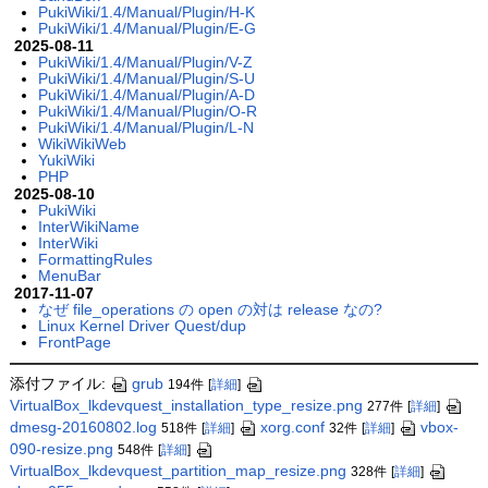
PukiWiki/1.4/Manual/Plugin/H-K
PukiWiki/1.4/Manual/Plugin/E-G
2025-08-11
PukiWiki/1.4/Manual/Plugin/V-Z
PukiWiki/1.4/Manual/Plugin/S-U
PukiWiki/1.4/Manual/Plugin/A-D
PukiWiki/1.4/Manual/Plugin/O-R
PukiWiki/1.4/Manual/Plugin/L-N
WikiWikiWeb
YukiWiki
PHP
2025-08-10
PukiWiki
InterWikiName
InterWiki
FormattingRules
MenuBar
2017-11-07
なぜ file_operations の open の対は release なの?
Linux Kernel Driver Quest/dup
FrontPage
添付ファイル:
grub
194件
[
詳細
]
VirtualBox_lkdevquest_installation_type_resize.png
277件
[
詳細
]
dmesg-20160802.log
xorg.conf
vbox-
518件
[
詳細
]
32件
[
詳細
]
090-resize.png
548件
[
詳細
]
VirtualBox_lkdevquest_partition_map_resize.png
328件
[
詳細
]