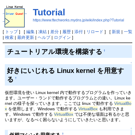
Tutorial
https://www.ftechworks.mydns.jp/wiki/index.php?Tutorial
[
トップ
] [
編集
|
凍結
|
差分
|
履歴
|
添付
|
リロード
] [
新規
|
一覧
|
検索
|
最終更新
|
ヘルプ
|
ログイン
]
チュートリアル環境を構築する
†
↑
好きにいじれる Linux kernel を用意す
る
†
仮想環境を使い Linux kernel 内で動作するプログラムを作っていき
ます。ユーザー・ランドで動作するプログラムとの違い。Linux ke
rnel の様子を探っていきます。ここでは linux で動作する
VirtualBo
x
を使用します。Windows で動作する
VirtualBox
も利用できま
す。Windows で動作する
VirtualBox
では不便な場面は有るかと思
いますが、なるべく困らないようにしていきたいと思います。
↑
†