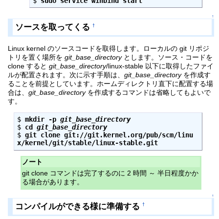
$ 
sudo service winbind start
↑
ソースを取ってくる
†
Linux kernel のソースコードを取得します。ローカルの git リポジ
トリを置く場所を
git_base_directory
とします。ソース・コードを
clone すると
git_base_directory
/linux-stable 以下に取得したファイ
ルが配置されます。次に示す手順は、
git_base_directory
を作成す
ることを前提としています。ホームディレクトリ直下に配置する場
合は、
git_base_directory
を作成するコマンドは省略してもよいで
す。
$ 
mkdir -p 
git_base_directory
$ 
cd 
git_base_directory
$ 
git clone git://git.kernel.org/pub/scm/linu
x/kernel/git/stable/linux-stable.git
ノート
git clone コマンドは完了するのに 2 時間 ～ 半日程度かか
る場合があります。
↑
コンパイルができる様に準備する
†