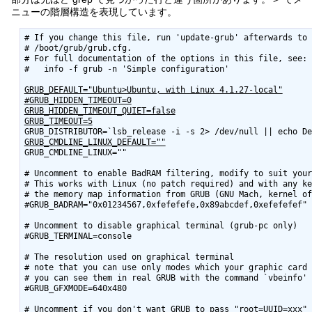
ニューの階層構造を表現しています。
# If you change this file, run 'update-grub' afterwards to 
# /boot/grub/grub.cfg.

# For full documentation of the options in this file, see:

#   info -f grub -n 'Simple configuration'

GRUB_DEFAULT="Ubuntu>Ubuntu, with Linux 4.1.27-local"
#GRUB_HIDDEN_TIMEOUT=0
GRUB_HIDDEN_TIMEOUT_QUIET=false
GRUB_TIMEOUT=5
GRUB_CMDLINE_LINUX_DEFAULT=""
GRUB_CMDLINE_LINUX=""

# Uncomment to enable BadRAM filtering, modify to suit your
# This works with Linux (no patch required) and with any ke
# the memory map information from GRUB (GNU Mach, kernel of
#GRUB_BADRAM="0x01234567,0xfefefefe,0x89abcdef,0xefefefef"

# Uncomment to disable graphical terminal (grub-pc only)

#GRUB_TERMINAL=console

# The resolution used on graphical terminal

# note that you can use only modes which your graphic card 
# you can see them in real GRUB with the command `vbeinfo'

#GRUB_GFXMODE=640x480

# Uncomment if you don't want GRUB to pass "root=UUID=xxx" 