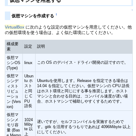
仮想マシンを用意する
↑
†
仮想マシンを作成する
VirtualBox
に次のような設定の仮想マシンを用意してください。他
の仮想環境を使う場合は、よく似た環境にしてください。
構成要
設定
説明
素
仮想マ
この OS のデバイス・ドライバ開発の話ですので。
シンOS
linux
(Type)
仮想マ
Ubun
tu ホ
Ubuntuを使用します。Release を指定できる場合は
シンデ
スト
14.04 を指定してください。仮想マシンの CPU 語長
ィスト
と同
はホスト環境と同じにする事を推奨します。ホスト
リビュ
じ C
マシンと合わせる目的は、コンパイル速度が遅い場
ーショ
PU
合、ホストマシンで補助しやすくするためです。
ン (Vers
語長
ion)
仮想マ
シンメ
1024
遅いですが、セルフコンパイルを実施するためで
Miby
モリ容
す。gitk を活用するつもりであれば 4096Mibyte 以上
te 以
量 (Bas
にしてください。
上
e Memo