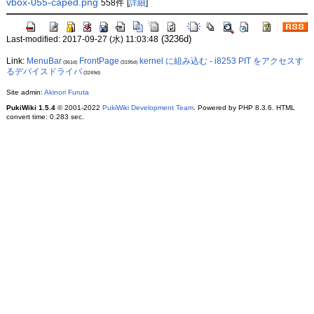
vbox-055-caped.png
558件
[
詳細
]
(3236d)
Last-modified: 2017-09-27 (水) 11:03:48
Link:
MenuBar
FrontPage
kernel に組み込む - i8253 PIT をアクセスす
(361d)
(3195d)
るデバイスドライバ
(3249d)
Site admin:
Akinori Furuta
PukiWiki 1.5.4
© 2001-2022
PukiWiki Development Team
. Powered by PHP 8.3.6. HTML
convert time: 0.283 sec.