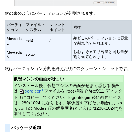
次の表のようにパーティションが分割されます。
パーティ
ファイル・
マウント・
備考
ション
システム
ポイント
殆どこのパーティションに容量
/dev/sda
ext4
/
1
が割れ当てられます。
おおよそメモリ容量と同じ量が
/dev/sda
swap
5
割り当てられます。
次はパーティション分割を終えた後のスクリーン・ショットです。
仮想マシンの画面がせまい
インストール後、仮想マシンの画面がせまく感じる場合
は
xorg.conf
ファイルを root 権限で /etc/X11 ディレク
トリにコピーしてください。logout/login 後に画面サイズ
は 1280x1024 になります。解像度を下げたい場合は、xo
rg.conf の Modes 行の解像度名(たとえば "1280x1024")を
削除してください。
↑
†
パッケージ追加