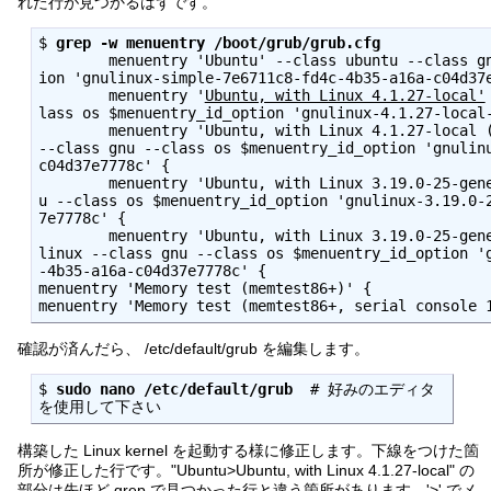
れた行が見つかるはずです。
$ 
grep -w menuentry /boot/grub/grub.cfg
        menuentry 'Ubuntu' --class ubuntu --class gnu-linux --class gnu --class os $menuentry_id_opt
ion 'gnulinux-simple-7e6711c8-fd4c-4b35-a16a-c04d37
        menuentry '
Ubuntu, with Linux 4.1.27-local'
lass os $menuentry_id_option 'gnulinux-4.1.27-local
        menuentry 'Ubuntu, with Linux 4.1.27-local (recovery mode)' --class ubuntu --class gnu-linux 
--class gnu --class os $menuentry_id_option 'gnulin
c04d37e7778c' {
        menuentry 'Ubuntu, with Linux 3.19.0-25-generic' --class ubuntu --class gnu-linux --class gn
u --class os $menuentry_id_option 'gnulinux-3.19.0-
7e7778c' {
        menuentry 'Ubuntu, with Linux 3.19.0-25-generic (recovery mode)' --class ubuntu --class gnu-
linux --class gnu --class os $menuentry_id_option '
-4b35-a16a-c04d37e7778c' {
menuentry 'Memory test (memtest86+)' {
menuentry 'Memory test (memtest86+, serial console 
確認が済んだら、 /etc/default/grub を編集します。
$ 
sudo nano /etc/default/grub
  # 好みのエディタ
を使用して下さい
構築した Linux kernel を起動する様に修正します。下線をつけた箇
所が修正した行です。"Ubuntu>Ubuntu, with Linux 4.1.27-local" の
部分は先ほど grep で見つかった行と違う箇所があります。'>' でメ