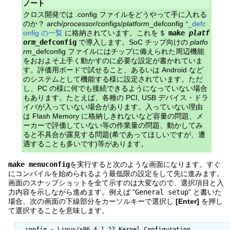
ノート
クロス開発では .config ファイルをどうやって手に入れる
のか？ arch/
processor
/configs/
platform
_defconfig
*_defc
onfig の一覧
に格納されています。これを
$
make
platf
orm
_defconfig
で導入します。SoC チップ向けの
platfo
rm
_defconfig ファイルにはチップに備えられた周辺機能
をおおよそ上手く動かすのに必要な設定が書かれていま
す。評価用ボードで試せること、あるいは Android など
のシステムとして機能する様に設定されています。ただ
し、PC の様に何でも接続できるようになっていない場合
もあります。たとえば、各種の PCI, USB デバイス・ドラ
イバが入っていない場合があります。入っていない理由
は Flash Memory に格納しきれないなど容量の問題、メ
ーカーで評価していない等の作業量の問題、動かしてみ
ると不具合が露見する問題(希であってほしいですが、遭
遇することも多いです)等があります。
make menuconfig
を実行すると次のような画面になります。すぐ
にコンパイルを始められるよう最低限の設定をして先に進みます。
画面のスナップショットを全て示すのは大変なので、選択項目と入
力内容を示しながら進めます。例えば "
General setup
" と書いた
場合、次の画面の下線部分をカーソルキーで選択し
[Enter]
を押し
て選択することを意味します。
 .config - Linux/x86 4.1.27 Kernel Configuration
