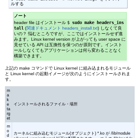
ルする
ノート
header file はインストール
$
sudo make headers_ins
tall
(
関連ドキュメント headers_install.txt
) しなくて良
いの？ 悩むところですが、ここではインストールせず進
みます。Linux kernel version が上がっても user space に
見せている API は互換性を保つのが原則です。インスト
ールしなくてもアプリケーションは何ら変わることなく
構築できます。
上記の make コマンドで Linux kernel に組み込まれるモジュール
と Linux kernel の起動イメージが次のようにインストールされま
す。
m
a
k
インストールされるファイル・場所
e
ta
rg
et
m
o
カーネルに組み込むモジュール(オブジェクト) *.ko が /lib/module
d