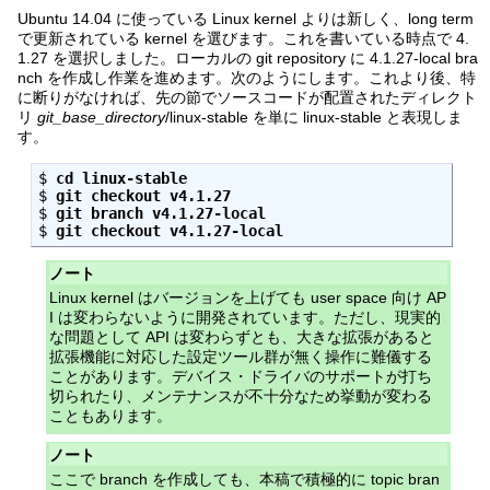
Ubuntu 14.04 に使っている Linux kernel よりは新しく、long term
で更新されている kernel を選びます。これを書いている時点で 4.
1.27 を選択しました。ローカルの git repository に 4.1.27-local bra
nch を作成し作業を進めます。次のようにします。これより後、特
に断りがなければ、先の節でソースコードが配置されたディレクト
リ
git_base_directory
/linux-stable を単に linux-stable と表現しま
す。
$ 
cd linux-stable
$ 
git checkout v4.1.27
$ 
git branch v4.1.27-local
$ 
git checkout v4.1.27-local
ノート
Linux kernel はバージョンを上げても user space 向け AP
I は変わらないように開発されています。ただし、現実的
な問題として API は変わらずとも、大きな拡張があると
拡張機能に対応した設定ツール群が無く操作に難儀する
ことがあります。デバイス・ドライバのサポートが打ち
切られたり、メンテナンスが不十分なため挙動が変わる
こともあります。
ノート
ここで branch を作成しても、本稿で積極的に topic bran