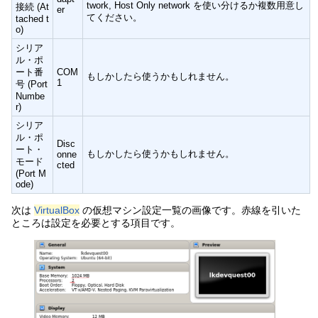
twork, Host Only network を使い分けるか複数用意し
接続 (At
er
てください。
tached t
o)
シリア
ル・ポ
ート番
COM
もしかしたら使うかもしれません。
1
号 (Port
Numbe
r)
シリア
ル・ポ
Disc
ート・
もしかしたら使うかもしれません。
onne
モード
cted
(Port M
ode)
次は
VirtualBox
の仮想マシン設定一覧の画像です。赤線を引いた
ところは設定を必要とする項目です。