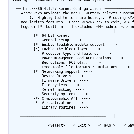
 ──────────────────────────────────────────────

  ┌── Linux/x86 4.1.27 Kernel Configuration  ──────────────────────┐

  │  Arrow keys navigate the menu.  <Enter> selects submenus ---> (or empty submenus       │

  │  ----).  Highlighted letters are hotkeys.  Pressing <Y> includes, <N> excludes, <M>    │

  │  modularizes features.  Press <Esc><Esc> to exit, <?> for Help, </> for Search.        │

  │  Legend: [*] built-in  [ ] excluded  <M> module  < > module capable                    │

  │ ┌────────────────────────────────────────┐   │

  │ │      [*] 64-bit kernel                                                         │   │

  │ │          
General setup  --->
                         
  │ │      [*] Enable loadable module support  --->                                  │   │

  │ │      [*] Enable the block layer  --->                                          │   │

  │ │          Processor type and features  --->                                     │   │

  │ │          Power management and ACPI options  --->                               │   │

  │ │          Bus options (PCI etc.)  --->                                          │   │

  │ │          Executable file formats / Emulations  --->                            │   │

  │ │      [*] Networking support  --->                                              │   │

  │ │          Device Drivers  --->                                                  │   │

  │ │          Firmware Drivers  --->                                                │   │

  │ │          File systems  --->                                                    │   │

  │ │          Kernel hacking  --->                                                  │   │

  │ │          Security options  --->                                                │   │

  │ │      -*- Cryptographic API  --->                                               │   │

  │ │      -*- Virtualization  --->                                                  │   │

  │ │          Library routines  --->                                                │   │

  │ │                                                                                │   │

  │ └────────────────────────────────────────┘   │

  ├────────────────────────────────────────────┤

  │               <Select>    < Exit >    < Help >    < Save >    < Load >                 │
