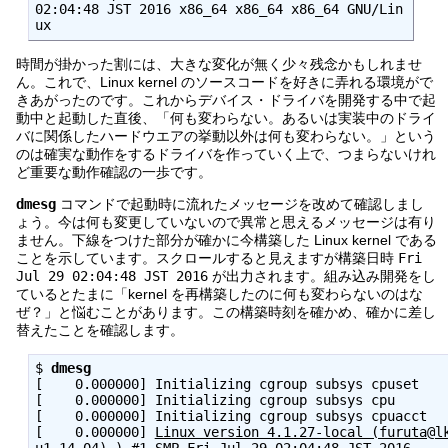
02:04:48 JST 2016 x86_64 x86_64 x86_64 GNU/Lin
ux
時間が掛かった割には、大きな変化が無く少々残念かもしれませ
ん。これで、Linux kernel のソースコードを好きに弄れる環境がで
きあがったのです。これからデバイス・ドライバを開発する中で起
動中と起動した直後、「何も変わらない。あるいは実装中のドライ
バに関係したハードウエアの挙動以外は何も変わらない。」という
のは確実な動作をするドライバを作っていく上で、つまらないけれ
ど重要な動作確認の一歩です。
dmesg
コマンドで起動時に流れたメッセージを改めて確認しまし
ょう。今は何も変更していないので異常と思えるメッセージは有り
ません。下線をつけた部分が確かに今構築した Linux kernel である
ことを示しています。スクロールすると見えますが構築日時
Fri
Jul 29 02:04:48 JST 2016
が出力されます。組み込み開発をし
ているとたまに「kernel を再構築したのに何も変わらないのはな
ぜ？」と悩むことがあります。この構築時刻を確かめ、確かに差し
替えたことを確認します。
$ 
dmesg
[    0.000000] Initializing cgroup subsys cpuset
[    0.000000] Initializing cgroup subsys cpu
[    0.000000] Initializing cgroup subsys cpuacct
[    0.000000] 
Linux version 4.1.27-local (furuta@l
u1~14.04) ) #1 SMP Fri Jul 29 02:04:48 JST 2016