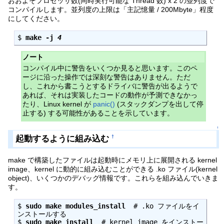
おおよそプロセッサ数(同時実行可能な Thread 数) x 2 の並列度で
コンパイルします。並列度の上限は「主記憶量 / 200Mbyte」程度
にしてください。
$ 
make -j 
4
ノート
コンパイル中に警告をいくつか見ると思います。このペ
ージに沿った操作では深刻な警告はありません。ただ
し、これから書こうとするドライバに警告が出るようで
あれば、それは実装したコードの動作が予測できなかっ
たり、Linux kernel が
panic()
(スタックダンプを出して停
止する) する可能性があることを示しています。
↑
起動するように組み込む
†
make で構築したファイルは起動時にメモリ上に展開される kernel
image、kernel に動的に組み込むことができる .ko ファイル(kernel
object)、いくつかのデバッグ情報です。これらを組み込んでいきま
す。
$ 
sudo make modules_install
  # .ko ファイルをイ
ンストールする
$ 
sudo make install
  # kernel image をインストー