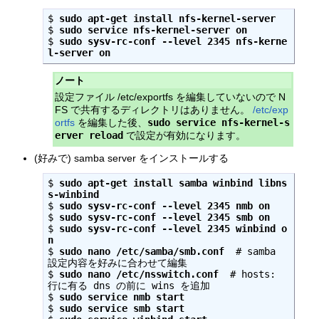
$ 
sudo apt-get install nfs-kernel-server
$ 
sudo service nfs-kernel-server on
$ 
sudo sysv-rc-conf --level 2345 nfs-kerne
l-server on
ノート
設定ファイル /etc/exportfs を編集していないので N
FS で共有するディレクトリはありません。
/etc/exp
ortfs
を編集した後、
sudo service nfs-kernel-s
erver reload
で設定が有効になります。
(好みで) samba server をインストールする
$ 
sudo apt-get install samba winbind libns
s-winbind
$ 
sudo sysv-rc-conf --level 2345 nmb on
$ 
sudo sysv-rc-conf --level 2345 smb on
$ 
sudo sysv-rc-conf --level 2345 winbind o
n
$ 
sudo nano /etc/samba/smb.conf
  # samba 
設定内容を好みに合わせて編集
$ 
sudo nano /etc/nsswitch.conf
  # hosts: 
行に有る dns の前に wins を追加
$ 
sudo service nmb start
$ 
sudo service smb start