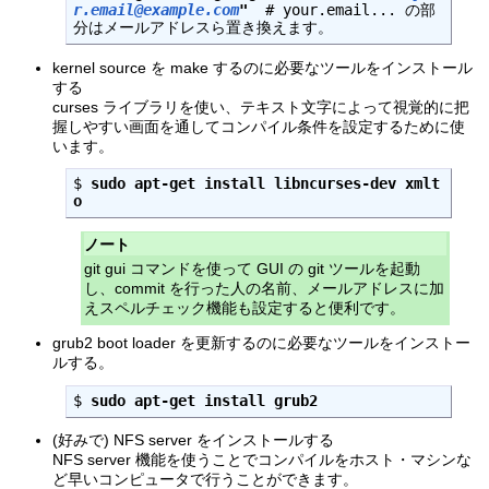
r.email@example.com
"
  # your.email... の部
分はメールアドレスら置き換えます。
kernel source を make するのに必要なツールをインストール
する
curses ライブラリを使い、テキスト文字によって視覚的に把
握しやすい画面を通してコンパイル条件を設定するために使
います。
$ 
sudo apt-get install libncurses-dev xmlt
o
ノート
git gui コマンドを使って GUI の git ツールを起動
し、commit を行った人の名前、メールアドレスに加
えスペルチェック機能も設定すると便利です。
grub2 boot loader を更新するのに必要なツールをインストー
ルする。
$ 
sudo apt-get install grub2
(好みで) NFS server をインストールする
NFS server 機能を使うことでコンパイルをホスト・マシンな
ど早いコンピュータで行うことができます。