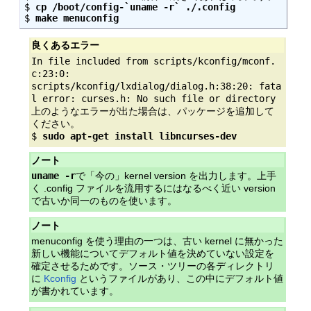
$ 
cp /boot/config-`uname -r` ./.config
$ 
make menuconfig
良くあるエラー
In file included from scripts/kconfig/mconf.
c:23:0:
scripts/kconfig/lxdialog/dialog.h:38:20: fata
l error: curses.h: No such file or directory
上のようなエラーが出た場合は、パッケージを追加して
ください。
$
sudo apt-get install libncurses-dev
ノート
uname -r
で「今の」kernel version を出力します。上手
く .config ファイルを流用するにはなるべく近い version
で古いか同一のものを使います。
ノート
menuconfig を使う理由の一つは、古い kernel に無かった
新しい機能についてデフォルト値を決めていない設定を
確定させるためです。ソース・ツリーの各ディレクトリ
に
Kconfig
というファイルがあり、この中にデフォルト値
が書かれています。