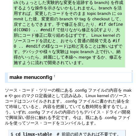
ch (ちょっとした実験的な変更を追跡する branch) を作成
するような操作を示さないかもしれません。branch を活
用すれば、変更したコードをそのまま topic branch に co
mmit した後、変更前の branch や tag を checkout して、
戻すこともできます。手で修正を戻したり、
#if define
d(COND) .. #endif
で括りながら修正を試すより、大
胆にコード修正に取り組めるはずです。 Linux kernel の
ソースコードを読むと、おそらく普通の開発で見る
#if
0 .. #endif
の様なコードは殆ど見ることは無いはずで
す。デバックや様々な実験は topic branch 上で行い。納
得がいったら、綺麗にして本線へ merge するか、修正を
施すように流れで開発されています。
↑
make menuconfig
†
ソース・コード・ツリーの根にある .config ファイルの内容を mak
e や gcc のマクロ定義値として読み込み、Linux kernel のソース・
コードはコンパイルされます。.config ファイルに書かれた値を全
て吟味していると、内容を把握していても数時間を要するでしょ
う。いずれ .config ファイルの内容のうちデバイス・ドライバ開発
で興味深い部分に触れる予定です。今は、既にある .config ファイ
ルを使ってソース・コードをコンパイルします。
$ 
cd linux-stable
  # 前節の続きであれば不要です。