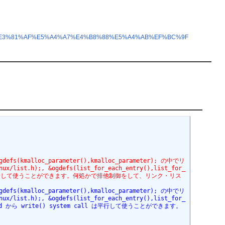
%BE%A1%E3%81%AF%E5%A4%A7%E4%B8%88%E5%A4%AB%EF%BC%9F
gdefs(kmalloc_parameter(),kmalloc_parameter); の中でリ
list.h);, &ogdefs(list_for_each_entry(),list_for_
 call は平行して使うことができます。何処かで排他制御をして、リンク・リス
gdefs(kmalloc_parameter(),kmalloc_parameter); の中でリ
list.h);, &ogdefs(list_for_each_entry(),list_for_
ad から write() system call は平行して使うことができます。