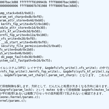
007bac3d88 ffffffff8109943b ffff88007bac3d88};

0000000006 ffff88007b781988 ffff88007bac3db8};

mp_stack+0x63/0x81};

ram_set_charp+0xdb/0xf0};

ram_attr_store+0x4d/0xb0};

kernfs_fop_write+0xf2/0x180};

dule_attr_store+0x1d/0x30};

sfs_kf_write+0x3d/0x50};

rnfs_fop_write+0x12a/0x180};

vfs_write+0x28/0xf0};

__sb_start_write+0x49/0xf0};

security_file_permission+0x23/0xa0};

s_write+0xa9/0x1b0};

S_write+0x46/0xb0};

do_page_fault+0x30/0x80};

stem_call_fastpath+0x16/0x75};

l の仮想ファイルシステム(VFS) レイヤです。&ogdefs(vfs_write(),vfs_wri
fs_fop_write(),kernfs_fop_write);, &ogdefs(sysfs_kf_write(),sys
_store);, &ogdefs(param_set_charp(),param_set_charp); とな
ら逆にたどって排他制御を探します。方針として、だんだんと粒度が大きくなる方向に辿ります。&ogdefs(
refs(param_lock); という mutex を使って排他制御 &ogdefs(mutex_lock(),
スト操作が平行処理(あるいは複数プロセッサの並列処理)で乱されないと確認できます。

eone:/kernel/params.c);

rnel/params.c);
