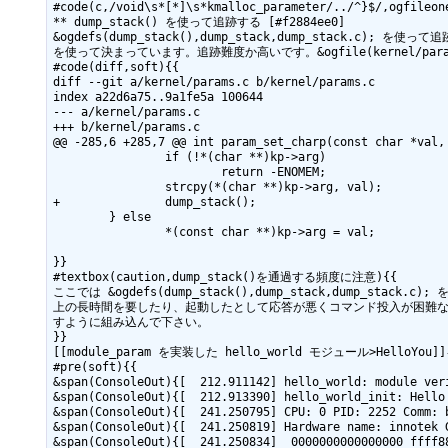
#code(c,/void\s*[*]\s*kmalloc_parameter/../^}$/,ogfileone
** dump_stack() を使って追跡する [#f2884ee0]

&ogdefs(dump_stack(),dump_stack,dump_stack.c);
を使って決まっています。追跡難度か高いです。&ogfile(kernel/para
#code(diff,soft){{

diff --git a/kernel/params.c b/kernel/params.c

index a22d6a75..9a1fe5a 100644

--- a/kernel/params.c

+++ b/kernel/params.c

@@ -285,6 +285,7 @@ int param_set_charp(const char *val, 
                if (!*(char **)kp->arg)

                        return -ENOMEM;

                strcpy(*(char **)kp->arg, val);

+               dump_stack();

        } else

                *(const char **)kp->arg = val;

}}

#textbox(caution,dump_stack()を通過する頻度に注意){{

ここでは &ogdefs(dump_stack(),dump_stack,dum
上の長時間を要したり、起動したとして応答が悪くコマンド投入が困難な状況になりま
すように組み込んで下さい。

}}

[[module_param を実装した hello_world モジュール>HelloYou]
#pre(soft){{

&span(ConsoleOut){[  212.911142] hello_world: module ver
&span(ConsoleOut){[  212.913390] hello_world_init: Hello 
&span(ConsoleOut){[  241.250795] CPU: 0 PID: 2252 Comm: b
&span(ConsoleOut){[  241.250819] Hardware name: innotek 
&span(ConsoleOut){[  241.250834]  0000000000000000 ffff88