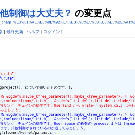
p の排他制御は大丈夫？
の変更点
.php?param_set_charp+%E3%81%AE%E6%8E%92%E4%BB%96%E5%88%B6%E5
索
|
最終更新
|
ヘルプ
|
ログイン
]
furuta")
furuta")
 &ogproject(); について書いたものです。);

&ogdefs(maybe_kfree_parameter(),maybe_kfree_parameter); と &o
e/linux/list.h);, &ogdefs(list_del(),list_del,include/linux/
基本的な双方向リンク・チェインの操作です。Userland から write() system
てみましょう。
&ogdefs(maybe_kfree_parameter(),maybe_kfree_parameter); と &o
e/linux/list.h);, &ogdefs(list_del(),list_del,include/linux/
な双方向リンク・チェインの操作です。User Space の複数の process または thre
ります。排他制御がされているのか追ってみましょう。
fileone:/kernel/params.c);
