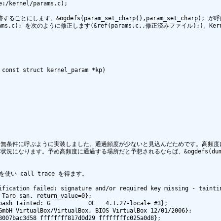
:/kernel/params.c);

 を使って追跡することにします。&ogdefs(param_set_charp(),param_set_
ms.c); を次のように修正します(&ref(params.c,,修正済みファイル);)。K
const struct kernel_param *kp)

p_stack.c); を無条件に呼ぶように実装しました。通過頻度が少ないと見込んだためです
す。予め高頻度に通過する場所だと予想されるならば、&ogdefs(dump_stack(
]を使い call trace を得ます。

ification failed: signature and/or required key missing - taintin
Taro san. return_value=0};

ash Tainted: G           OE   4.1.27-local+ #3};

GmbH VirtualBox/VirtualBox, BIOS VirtualBox 12/01/2006};

007bac3d58 ffffffff817d0d29 ffffffffc025a0d8};
