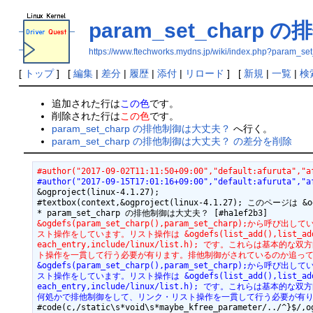
param_set_char
https://www.ftechworks.mydns.jp/wiki/index
[
トップ
] [
編集
|
差分
|
履歴
|
添付
|
リロード
] [
新規
|
一覧
|
検
追加された行は
この色
です。
削除された行は
この色
です。
param_set_charp の排他制御は大丈夫？
へ行く。
param_set_charp の排他制御は大丈夫？ の差分を削除
#author("2017-09-02T11:11:50+09:00","default:afuruta","a
#author("2017-09-15T17:01:16+09:00","default:afuruta","a
&ogproject(linux-4.1.27);

#textbox(context,&ogproject(linux-4.1.27); このページは
&ogdefs(param_set_charp(),param_set_charp);から呼び出している 
スト操作をしています。リスト操作は &ogdefs(list_add(),list_add,includ
each_entry,include/linux/list.h); です。これらは
ト操作を一貫して行う必要が有ります。排他制御がされているのか追っ
&ogdefs(param_set_charp(),param_set_charp);から呼び出している 
スト操作をしています。リスト操作は &ogdefs(list_add(),list_add,includ
each_entry,include/linux/list.h); です。これらは基本的
何処かで排他制御をして、リンク・リスト操作を一貫して行う必要が有
#code(c,/static\s*void\s*maybe_kfree_parameter/../^}$/,og