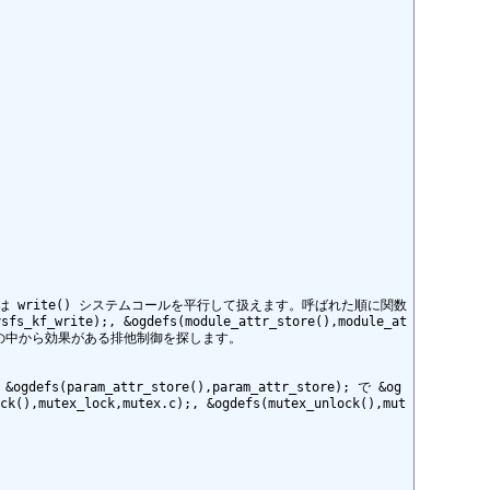
te); の中では write() システムコールを平行して扱えます。呼ばれた順に関数
fs_kf_write);, &ogdefs(module_attr_store(),module_at
ります。 これらの中から効果がある排他制御を探します。

param_attr_store(),param_attr_store); で &og
mutex_lock,mutex.c);, &ogdefs(mutex_unlock(),mut