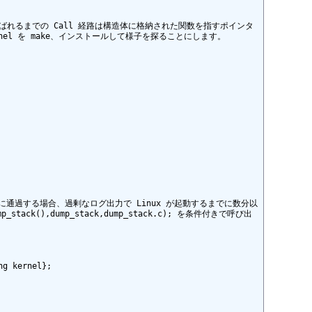
charp); が呼ばれるまでの Call 経路は構造体に格納された関数を指すポインタ
ernel を make、インストールして様子を探ることにします。

。高頻度に通過する場合、過剰なログ出力で Linux が起動するまでに数分以
),dump_stack,dump_stack.c); を条件付きで呼び出
g kernel};
