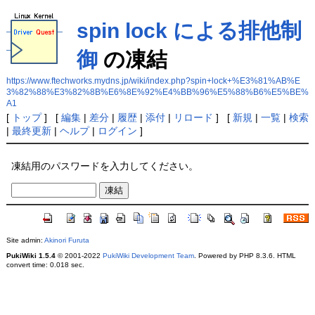
spin lock による排他制
御
の凍結
https://www.ftechworks.mydns.jp/wiki/index.php?spin+lock+%E3%81%AB%E
3%82%88%E3%82%8B%E6%8E%92%E4%BB%96%E5%88%B6%E5%BE%
A1
[
トップ
] [
編集
|
差分
|
履歴
|
添付
|
リロード
] [
新規
|
一覧
|
検索
|
最終更新
|
ヘルプ
|
ログイン
]
凍結用のパスワードを入力してください。
Site admin:
Akinori Furuta
PukiWiki 1.5.4
© 2001-2022
PukiWiki Development Team
. Powered by PHP 8.3.6. HTML
convert time: 0.018 sec.